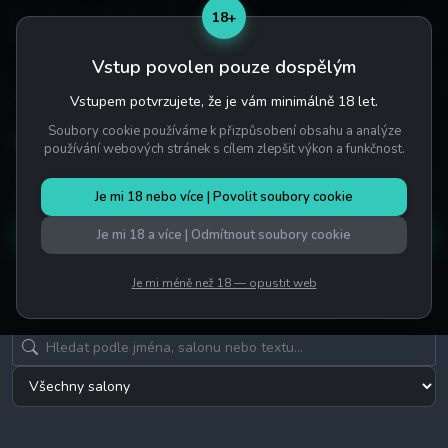
18+
Vstup povolen pouze dospělým
Domů
/
Recenze
Vstupem potvrzujete, že je vám minimálně 18 let.
Soubory cookie používáme k přizpůsobení obsahu a analýze
Recenze
používání webových stránek s cílem zlepšit výkon a funkčnost.
Přečtěte si poctivé recenze a hodnocení erotických masérek v
Je mi 18 nebo více | Povolit soubory cookie
Praze od skutečných návštěvníků.
Je mi 18 a více | Odmítnout soubory cookie
Napsat recenzi
Je mi méně než 18 — opustit web
3 ověřené recenze, poukaz 500 Kč / 20 €
KOMUNITA