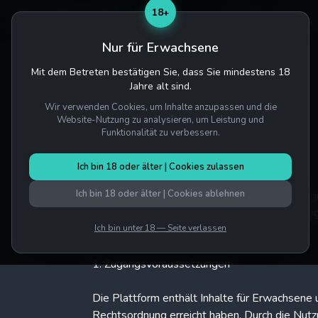
18+
Home
Salons
Nur für Erwachsene
Mit dem Betreten bestätigen Sie, dass Sie mindestens 18
Startseite
/
Nutzungsbedingungen
Jahre alt sind.
Wir verwenden Cookies, um Inhalte anzupassen und die
Website-Nutzung zu analysieren, um Leistung und
NUTZUNGSBEDINGUNGEN
Funktionalität zu verbessern.
Zuletzt aktualisiert: 5. Juli 2026
Ich bin 18 oder älter | Cookies zulassen
Ich bin 18 oder älter | Cookies ablehnen
Diese Nutzungsbedingungen regeln Ihren Zugrif
auf die Plattform oder deren Nutzung bestäti
sind, dürfen Sie die Plattform nicht nutzen.
Ich bin unter 18 — Seite verlassen
1. Zugangsvoraussetzungen
Die Plattform enthält Inhalte für Erwachsene un
Rechtsordnung erreicht haben. Durch die Nutzu