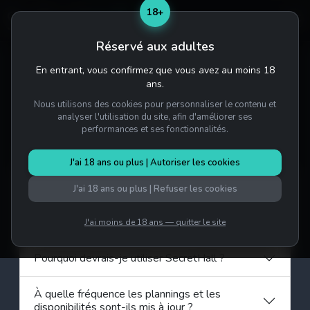
18+
Réservé aux adultes
En entrant, vous confirmez que vous avez au moins 18
Accueil
/
Questions fréquentes
ans.
Questions fréquentes
Nous utilisons des cookies pour personnaliser le contenu et
analyser l'utilisation du site, afin d'améliorer ses
performances et ses fonctionnalités.
Général
J'ai 18 ans ou plus | Autoriser les cookies
Qu'est-ce que SecretHall ?
J'ai 18 ans ou plus | Refuser les cookies
Comment ça marche ?
J'ai moins de 18 ans — quitter le site
Pourquoi devrais-je utiliser SecretHall ?
À quelle fréquence les plannings et les
disponibilités sont-ils mis à jour ?