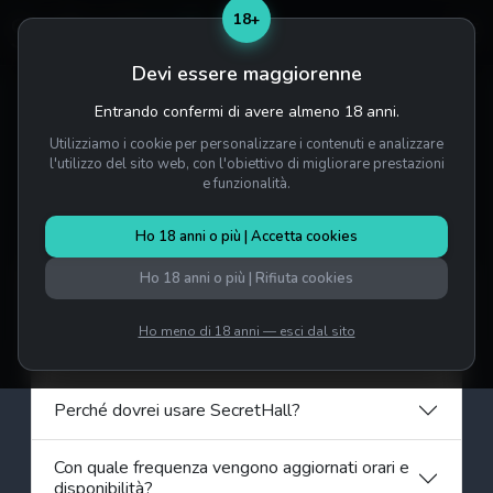
18+
Devi essere maggiorenne
Entrando confermi di avere almeno 18 anni.
Home
/
Domande frequenti
Utilizziamo i cookie per personalizzare i contenuti e analizzare
Domande frequenti
l'utilizzo del sito web, con l'obiettivo di migliorare prestazioni
e funzionalità.
Generale
Ho 18 anni o più | Accetta cookies
Ho 18 anni o più | Rifiuta cookies
Che cos'è SecretHall?
Ho meno di 18 anni — esci dal sito
Come funziona?
Perché dovrei usare SecretHall?
Con quale frequenza vengono aggiornati orari e
disponibilità?