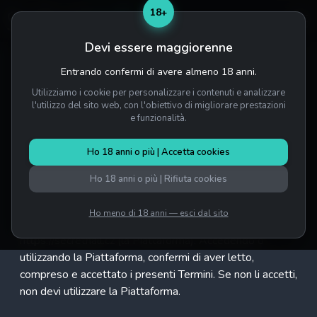
18+
Devi essere maggiorenne
Entrando confermi di avere almeno 18 anni.
Home
/
Termini di servizio
Utilizziamo i cookie per personalizzare i contenuti e analizzare
l'utilizzo del sito web, con l'obiettivo di migliorare prestazioni
e funzionalità.
TERMINI DI SERVIZIO
Ho 18 anni o più | Accetta cookies
Ultimo aggiornamento: 5 luglio 2026
Ho 18 anni o più | Rifiuta cookies
I presenti Termini di servizio disciplinano l'accesso e
Ho meno di 18 anni — esci dal sito
l'utilizzo del sito web SecretHall all'indirizzo
https://secrethall.cz (la Piattaforma). Accedendo o
utilizzando la Piattaforma, confermi di aver letto,
compreso e accettato i presenti Termini. Se non li accetti,
non devi utilizzare la Piattaforma.