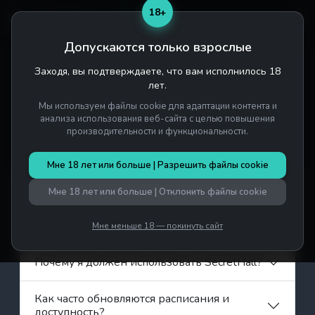
18+
Допускаются только взрослые
Заходя, вы подтверждаете, что вам исполнилось 18
Главная
/
Часто задаваемые вопросы
лет.
Часто задаваемые вопросы
Мы используем файлы cookie для адаптации контента и
анализа использования веб-сайта с целью повышения
производительности и функциональности.
Общее
Мне 18 лет или больше | Разрешить файлы cookie
Что такое SecretHall?
Мне 18 лет или больше | Отклонить файлы cookie
Как это работает?
Мне меньше 18 — покинуть сайт
Почему я должен использовать SecretHall?
Как часто обновляются расписания и
доступность?