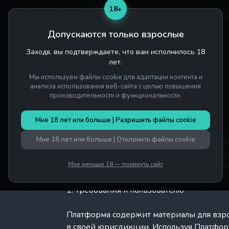
18+
Home
Салоны
Допускаются только взрослые
Заходя, вы подтверждаете, что вам исполнилось 18
Главная
/
Условия использования
лет.
Мы используем файлы cookie для адаптации контента и
анализа использования веб-сайта с целью повышения
УСЛОВИЯ ИСПОЛЬЗОВАНИЯ
производительности и функциональности.
Последнее обновление: 5 июля 2026 г.
Мне 18 лет или больше | Разрешить файлы cookie
Мне 18 лет или больше | Отклонить файлы cookie
Настоящие Условия использования регулирую
использование. Получая доступ к Платфор
вы не согласны, вы не должны использов
Мне меньше 18 — покинуть сайт
1. Требования к пользователю
Платформа содержит материалы для взро
в своей юрисдикции. Используя Платформ