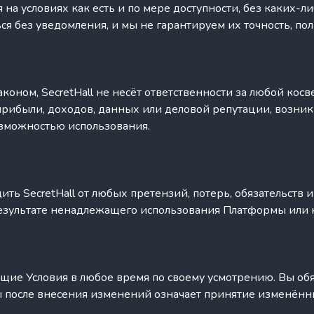
на условиях как есть и по мере доступности, без каких-ли
ся без уведомления, и мы не гарантируем их точность, пол
коном, SecretHall не несёт ответственности за любой кос
рибыли, доходов, данных или деловой репутации, возникш
зможностью использования.
ить SecretHall от любых претензий, потерь, обязательств
езультате ненадлежащего использования Платформы или 
щие Условия в любое время по своему усмотрению. Вы об
после внесения изменений означает принятие изменённы