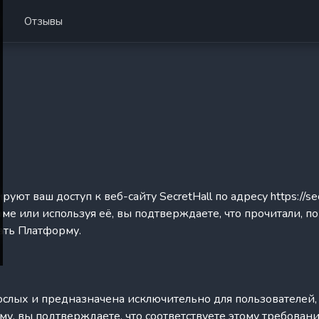
Отзывы
т ваш доступ к веб-сайту SecretHall по адресу https://sec
ме или используя её, вы подтверждаете, что прочитали, п
ать Платформу.
слых и предназначена исключительно для пользователей,
у, вы подтверждаете, что соответствуете этому требован