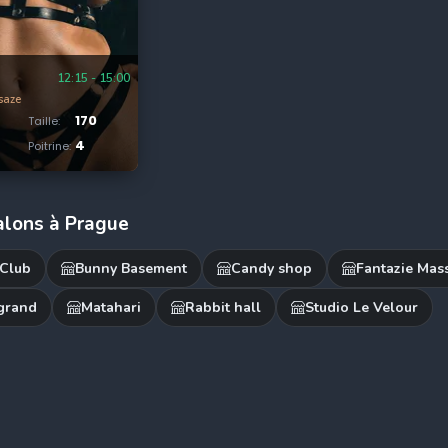
12:15
-
15:00
saze
170
Taille
:
4
Poitrine
:
alons à Prague
 Club
Bunny Basement
Candy shop
Fantazie Mas
grand
Matahari
Rabbit hall
Studio Le Velour