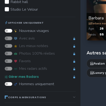
Rabbit hall
Studio Le Velour
Barbara
AFFICHER UNIQUEMENT
Barbara ma
26
Âge
:
Nouveaux visages
55
Poids
:
Avec avis
Les mieux notées
Autres s
Photos 100% réelles
Favoris
Avalon
Mes radars actifs
Luxury 
Gérer mes Radars
Hommes uniquement
CORPS & MENSURATIONS
18
70