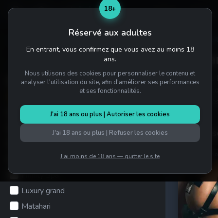
18+
Home
Salons
Réservé aux adultes
Accuei
Affiner les résultats
En entrant, vous confirmez que vous avez au moins 18
Barba
ans.
SALONS
Nous utilisons des cookies pour personnaliser le contenu et
Découvrez B
Avalon Club
analyser l'utilisation du site, afin d'améliorer ses performances
et les photo
et ses fonctionnalités.
Barbara masaze
prévenu dès 
Bunny Basement
J'ai 18 ans ou plus | Autoriser les cookies
Candy shop
Masseuse
J'ai 18 ans ou plus | Refuser les cookies
Fantazie Massage
Commence
J'ai moins de 18 ans — quitter le site
Imperium Massage
Infinity Spa
Luxury grand
Matahari