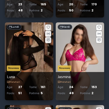
23
165
20
170
Âge
:
Taille
:
Âge
:
Taille
:
48
2
50
2
Poids
:
Poitrine
:
Poids
:
Poitrine
:
Lundi
Mardi
Nouveau
Nouveau
Luna
Jasmina
Matahari
Matahari
27
161
24
153
Âge
:
Taille
:
Âge
:
Taille
:
51
5
49
2
Poids
:
Poitrine
:
Poids
:
Poitrine
: