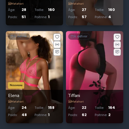
Matahari
Matahari
28
160
27
160
Âge
:
Taille
:
Âge
:
Taille
:
51
1
57
4
Poids
:
Poitrine
:
Poids
:
Poitrine
:
À définir
À définir
Nouveau
Elena
Tiffani
Matahari
Matahari
24
158
22
164
Âge
:
Taille
:
Âge
:
Taille
:
48
1
62
2
Poids
:
Poitrine
:
Poids
:
Poitrine
: