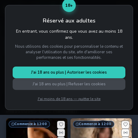
18+
Réservé aux adultes
Accueil
/
Salons
/
Matahari
En entrant, vous confirmez que vous avez au moins 18
ans.
Matahari Prague | Plannings de
Nous utilisons des cookies pour personnaliser le contenu et
Massage en Direct et Avis
analyser l'utilisation du site, afin d'améliorer ses
performances et ses fonctionnalités.
Découvrez Matahari à Prague. Consultez les plannings
quotidiens en direct du jour, parcourez les profils et les
J'ai 18 ans ou plus | Autoriser les cookies
photos, lisez les avis clients et contactez le salon
directement. Créez une alerte instantanée pour être
J'ai 18 ans ou plus | Refuser les cookies
prévenu dès l'arrivée ou le retour de nouvelles filles.
J'ai moins de 18 ans — quitter le site
Masseuses chez Matahari
Commence à 12:00
Commence à 12:00