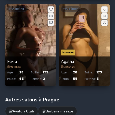
À définir
À définir
Nouveau
Elvira
Agatha
Matahari
Matahari
28
173
26
173
Âge
:
Taille
:
Âge
:
Taille
:
65
2
55
5
Poids
:
Poitrine
:
Poids
:
Poitrine
:
Autres salons à Prague
Avalon Club
Barbara masaze