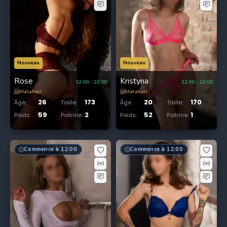
Nouveau
Nouveau
Rose
Kristyna
12:00
-
22:00
12:00
-
22:00
Matahari
Matahari
26
173
20
170
Âge
:
Taille
:
Âge
:
Taille
:
59
2
52
1
Poids
:
Poitrine
:
Poids
:
Poitrine
:
Commence à 12:00
Commence à 12:00