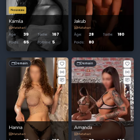
Nouveau
Kamila
Jakub
Matahari
Matahari
39
167
28
180
Âge
:
Taille
:
Âge
:
Taille
:
65
5
80
Poids
:
Poitrine
:
Poids
:
Demain
Demain
Hanna
Amanda
Matahari
Matahari