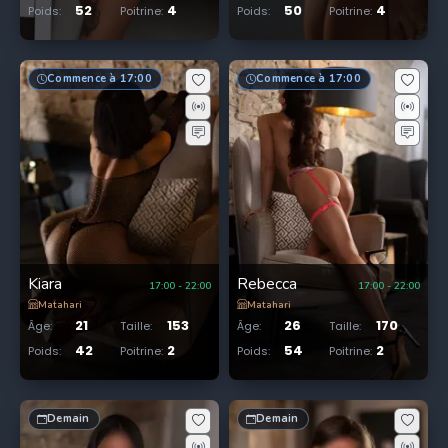
52
4
50
4
Poids
:
Poitrine
:
Poids
:
Poitrine
:
Commence à 17:00
Commence à 17:00
Kiara
Rebecca
17:00
-
22:00
17:00
-
22:00
Matahari
Matahari
21
153
26
170
Âge
:
Taille
:
Âge
:
Taille
:
42
2
54
2
Poids
:
Poitrine
:
Poids
:
Poitrine
:
Demain
Demain