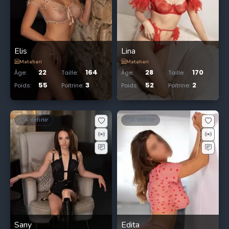
Elis
Lina
Matahari
Matahari
22
164
28
170
Âge
:
Taille
:
Âge
:
Taille
:
55
3
52
2
Poids
:
Poitrine
:
Poids
:
Poitrine
:
À définir
À définir
Sany
Edita