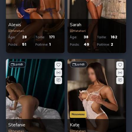
Alexis
Sarah
Matahari
Matahari
28
171
38
162
Âge
:
Taille
:
Âge
:
Taille
:
51
1
49
2
Poids
:
Poitrine
:
Poids
:
Poitrine
:
Lundi
Lundi
Nouveau
Stefanie
Kate
Matahari
Matahari