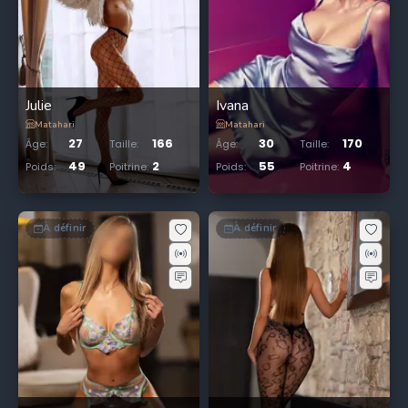
Julie
Ivana
Matahari
Matahari
27
166
30
170
Âge
:
Taille
:
Âge
:
Taille
:
49
2
55
4
Poids
:
Poitrine
:
Poids
:
Poitrine
:
À définir
À définir