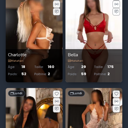
Charlotte
Bella
Matahari
Matahari
18
160
29
175
Âge
:
Taille
:
Âge
:
Taille
:
52
2
59
2
Poids
:
Poitrine
:
Poids
:
Poitrine
:
Lundi
Lundi