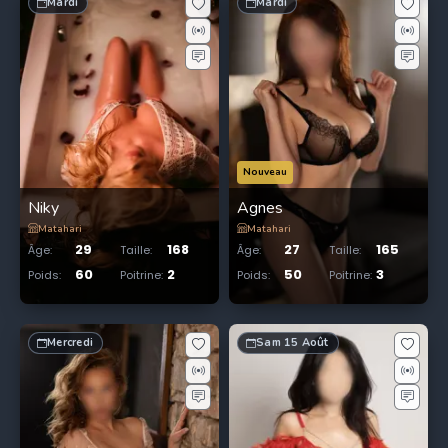
Mardi
Mardi
Nouveau
Niky
Agnes
Matahari
Matahari
29
168
27
165
Âge
:
Taille
:
Âge
:
Taille
:
60
2
50
3
Poids
:
Poitrine
:
Poids
:
Poitrine
:
Mercredi
Sam 15 Août