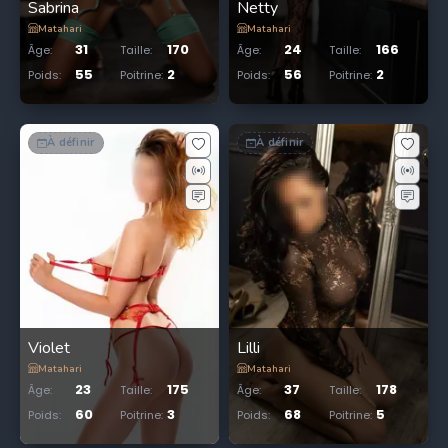
Sabrina
Netty
Matahari
Matahari
31
170
24
166
Âge
:
Taille
:
Âge
:
Taille
:
55
2
56
2
Poids
:
Poitrine
:
Poids
:
Poitrine
:
À définir
À définir
Violet
Lilli
Matahari
Matahari
23
175
37
178
Âge
:
Taille
:
Âge
:
Taille
:
60
3
68
5
Poids
:
Poitrine
:
Poids
:
Poitrine
: