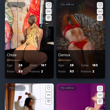
À définir
À définir
Chloe
Denisa
Matahari
Matahari
26
167
28
163
Âge
:
Taille
:
Âge
:
Taille
:
53
2
53
2
Poids
:
Poitrine
:
Poids
:
Poitrine
:
À définir
À définir