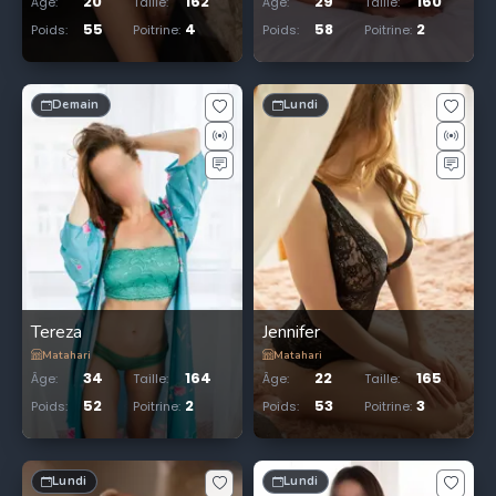
20
162
29
160
Âge
:
Taille
:
Âge
:
Taille
:
55
4
58
2
Poids
:
Poitrine
:
Poids
:
Poitrine
:
Demain
Lundi
Tereza
Jennifer
Matahari
Matahari
34
164
22
165
Âge
:
Taille
:
Âge
:
Taille
:
52
2
53
3
Poids
:
Poitrine
:
Poids
:
Poitrine
:
Lundi
Lundi