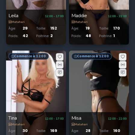
Leila
Maddie
12:00
-
17:00
12:00
-
22:00
Matahari
Matahari
29
152
19
170
Âge
:
Taille
:
Âge
:
Taille
:
42
2
48
1
Poids
:
Poitrine
:
Poids
:
Poitrine
:
Commence à 12:00
Commence à 12:00
Tina
Misa
12:00
-
17:00
12:00
-
22:00
Matahari
Matahari
30
169
28
160
Âge
:
Taille
:
Âge
:
Taille
: