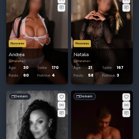
Nouveau
Nouveau
Andrea
Natalia
Matahari
Matahari
30
170
21
167
Âge
:
Taille
:
Âge
:
Taille
:
60
4
58
3
Poids
:
Poitrine
:
Poids
:
Poitrine
:
Demain
Demain